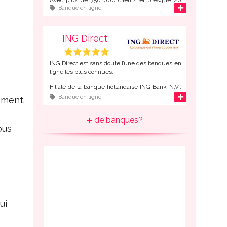
d'infos
Banque en ligne
milliards d’Euros d’actifs sur les comptes de ses
clients, Boursorama est le
numéro 2 de la
banque en ligne en France
, juste derrière
ING Direct.
ING Direct
ING Direct est sans doute l’une des banques en
ligne les plus connues.
Filiale de la banque hollandaise ING Bank N.V.,
ING Direct compte 22 millions de client à
d'infos
Banque en ligne
ement.
travers le monde, dont presque un million de
français, ce qui en fait le
numéro 1 de la
de banques?
banque en ligne en France
.
ous
ui