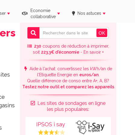
Economie
ser
Nos astuces
collaborative
ders
230
coupons de réduction à imprimer,
soit
223.3€ d'économie
- En savoir +
Aide à l'achat: convertissez les kWh/an de
ites
l'Etiquette Energie en
euros/an
.
Quelle différence de conso entre A+, A, B?
Testez notre outil et comparez les appareils
ce
Les sites de sondages en ligne
gasins
les plus populaires:
IPSOS i say
s