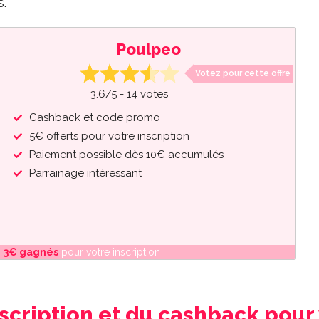
.
Poulpeo
Votez pour cette offre
3.6
/
5
-
14
votes
Cashback et code promo
5€ offerts pour votre inscription
Paiement possible dès 10€ accumulés
Parrainage intéressant
:
3€ gagnés
pour votre inscription
scription et du cashback pour