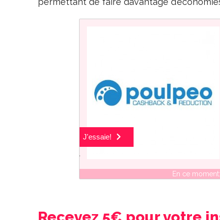
permettant de faire davantage d’économies
C'est gratuit!
J'essaie!
(Pas aux Etats-Unis?)
En ce moment
Recevez 5€ pour votre in