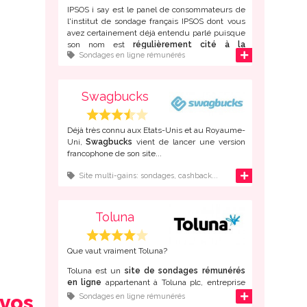
IPSOS i say est le panel de consommateurs de
l'institut de sondage français IPSOS dont vous
avez certainement déjà entendu parlé puisque
son nom est
régulièrement cité à la
d'infos
Sondages en ligne rémunérés
télévision et dans la presse
.
Créé il y a déjà 35 ans, Ipsos est maintenant
présent dans de
nombreux pays
à travers le
Swagbucks
monde. Bien entendu, la majorité du
recrutement des "panélistes" se fait maintenant
sur internet.
Déjà très connu aux Etats-Unis et au Royaume-
Uni,
Swagbucks
vient de lancer une version
francophone de son site...
d'infos
Site multi-gains: sondages, cashback...
Toluna
Que vaut vraiment Toluna?
Toluna est un
site de sondages rémunérés
en ligne
appartenant à Toluna plc, entreprise
spécialisée dans les études de marché fondé à
 vos
d'infos
Sondages en ligne rémunérés
Paris en 2000.