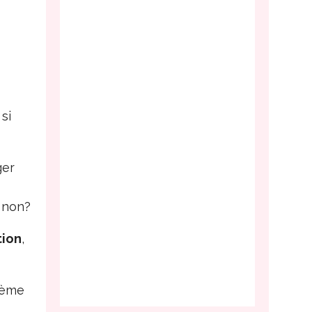
si
ger
, non?
tion
,
tème