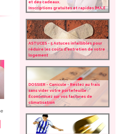
et des cadeaux.
Inscriptions gratuites et rapides [MAJ]
ASTUCES - 5 Astuces infaillibles pour
réduire les coûts d'entretien de votre
logement
DOSSIER - Canicule - Restez au frais
sans vider votre portefeuille :
Économisez sur vos factures de
climatisation
de