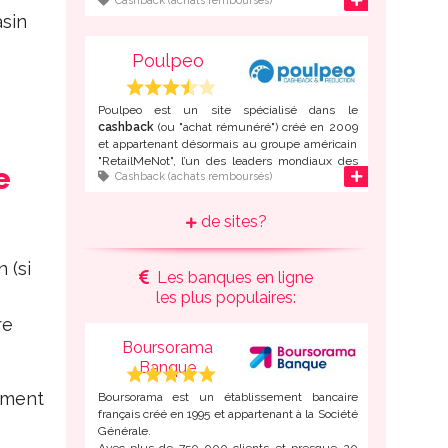
d'infos
Cashback (achats remboursés)
sont effectués dans l’un des nombreux
sin
magasins partenaires du site. C’est le principe
du "cashback" ou "achat rémunéré".
Poulpeo
En plus du cashback classique en ligne,
eBuyClub est le seul site a proposer le
Poulpeo est un site spécialisé dans le
cashback en magasin
, fonction que l’on trouve
cashback
(ou "achat rémunéré") créé en 2009
très intéressante.
et appartenant désormais au groupe américain
"RetailMeNot", l’un des leaders mondiaux des
e
d'infos
Cashback (achats remboursés)
sites de promotions en ligne.
Poulpeo propose à ses membres de leur
de sites?
reverser une partie du montant de leur
achat
(c’est ce que l’on appelle le "cashback")
lorsque ceux-ci font leurs emplettes dans l'un
 (si
des nombreux magasins partenaires du site.
Les banques en ligne
les plus populaires:
Poulpeo propose également des
coupons
ou
codes promo cumulables
avec le cashback
re
vous permettant de faire davantage
Boursorama
d’économies.
Banque
ement
Boursorama est un établissement bancaire
français créé en 1995 et appartenant à la Société
Générale.
Avec plus de 750 000 clients et presque 20