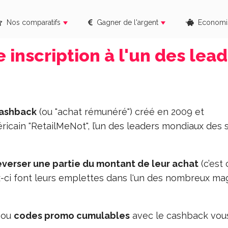
Nos comparatifs
Gagner de l'argent
Economi
 inscription à l'un des lea
ashback
(ou "achat rémunéré") créé en 2009 et
cain "RetailMeNot", l’un des leaders mondiaux des s
everser une partie du montant de leur achat
(c’est 
ux-ci font leurs emplettes dans l'un des nombreux ma
ou
codes promo cumulables
avec le cashback vou