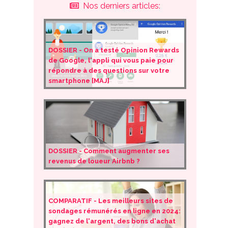
Nos derniers articles:
DOSSIER - On a testé Opinion Rewards
de Google, l'appli qui vous paie pour
répondre à des questions sur votre
smartphone [MAJ]
DOSSIER - Comment augmenter ses
revenus de loueur Airbnb ?
COMPARATIF - Les meilleurs sites de
sondages rémunérés en ligne en 2024:
gagnez de l'argent, des bons d'achat