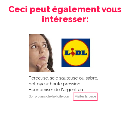
Ceci peut également vous
intéresser:
Perceuse, scie sauteuse ou sabre,
nettoyeur haute pression...
Economiser de l'argent en
achetant des outils LIDL Parkside?
Bons-plans-de-la-toile.com
Visiter la page