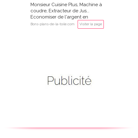
Monsieur Cuisine Plus, Machine à
coudre, Extracteur de Jus...
Economiser de l'argent en
achetant des produits LIDL
Bons-plans-de-la-toile.com
Visiter la page
Silvercrest?