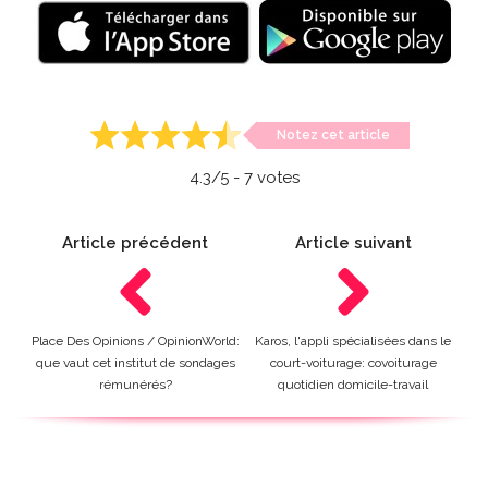
Notez cet article
4.3
/5 -
7
votes
Article précédent
Article suivant
Place Des Opinions / OpinionWorld:
Karos, l'appli spécialisées dans le
que vaut cet institut de sondages
court-voiturage: covoiturage
rémunérés?
quotidien domicile-travail