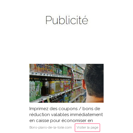
Imprimez des coupons / bons de
réduction valables immédiatement
en caisse pour économiser en
supermarché
Bons-plans-de-la-toile.com
Visiter la page