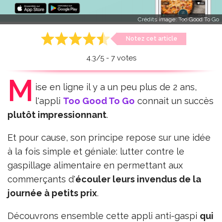
Crédits image:
Too Good To Go
Notez cet article
4.3
/
5
-
7
votes
M
ise en ligne il y a un peu plus de 2 ans,
l'appli
Too Good To Go
connait un succès
plutôt impressionnant
.
Et pour cause, son principe repose sur une idée
à la fois simple et géniale: lutter contre le
gaspillage alimentaire en permettant aux
commerçants d'
écouler leurs invendus de la
journée à petits prix
.
Découvrons ensemble cette appli anti-gaspi
qui