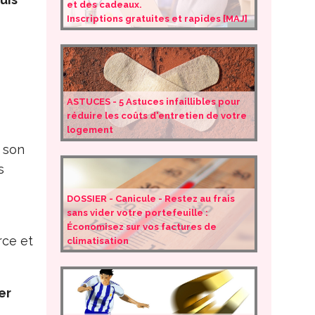
et des cadeaux.
Inscriptions gratuites et rapides [MAJ]
ASTUCES - 5 Astuces infaillibles pour
réduire les coûts d'entretien de votre
logement
r son
s
DOSSIER - Canicule - Restez au frais
sans vider votre portefeuille :
s
Économisez sur vos factures de
rce et
climatisation
er