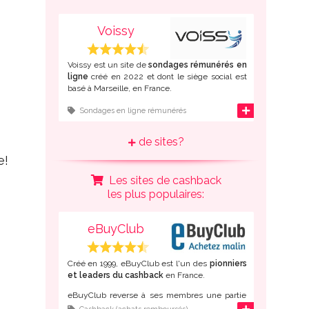
Chaque sondage rapporte des points que vous
Voissy
pouvez échanger contre des
bons d'achat ou
de l'argent
.
Voissy est un site de
sondages rémunérés en
ligne
créé en 2022 et dont le siège social est
basé à Marseille, en France.
L'inscription à ce panel d'opinion en ligne est
d'infos
Sondages en ligne rémunérés
possible
depuis la France
mais également
depuis de nombreux autres pays
de sites?
francophones
: Belgique, Suisse, Canada,
Algérie, Maroc, Tunisie, Côte d'Ivoire,
e!
Cameroun...
Les sites de cashback
Une fois inscrit gratuitement, répondez à des
les plus populaires:
sondages en ligne pour gagner des points que
vous pourrez convertir en
virement Paypal ou
en bons d'achat Amazon
.
eBuyClub
Créé en 1999, eBuyClub est l'un des
pionniers
et leaders du cashback
en France.
eBuyClub reverse à ses membres une partie
du montant de leurs achats lorsque ceux-ci