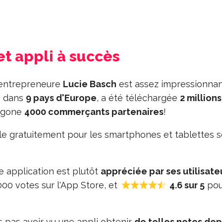
et appli à succès
e entrepreneure
Lucie Basch
est assez impressionnan
té dans
9 pays d'Europe
, a été téléchargée
2 million
xagone
4000 commerçants partenaires
!
le gratuitement pour les smartphones et tablettes 
te application est plutôt
appréciée par ses utilisate
00 votes sur l'App Store, et
4.6 sur 5
pou
 pas avoir vu une appli obtenir
de telles notes dep