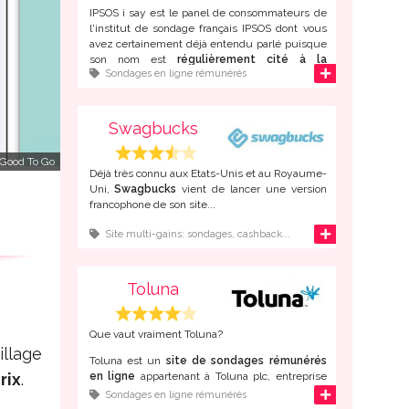
IPSOS i say est le panel de consommateurs de
l'institut de sondage français IPSOS dont vous
avez certainement déjà entendu parlé puisque
son nom est
régulièrement cité à la
d'infos
Sondages en ligne rémunérés
télévision et dans la presse
.
Créé il y a déjà 35 ans, Ipsos est maintenant
présent dans de
nombreux pays
à travers le
Swagbucks
monde. Bien entendu, la majorité du
recrutement des "panélistes" se fait maintenant
 Good To Go
sur internet.
Déjà très connu aux Etats-Unis et au Royaume-
Uni,
Swagbucks
vient de lancer une version
francophone de son site...
d'infos
Site multi-gains: sondages, cashback...
Toluna
Que vaut vraiment Toluna?
illage
Toluna est un
site de sondages rémunérés
rix
.
en ligne
appartenant à Toluna plc, entreprise
spécialisée dans les études de marché fondé à
d'infos
Sondages en ligne rémunérés
Paris en 2000.