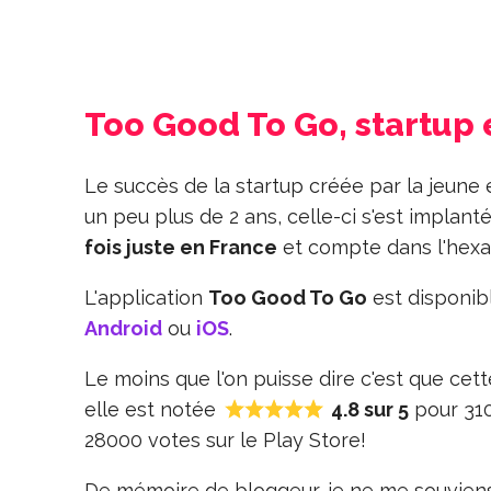
Too Good To Go, startup 
Le succès de la startup créée par la jeun
un peu plus de 2 ans, celle-ci s'est implan
fois juste en France
et compte dans l'he
L'application
Too Good To Go
est disponib
Android
ou
iOS
.
Le moins que l'on puisse dire c'est que cet
elle est notée
4.8 sur 5
pour 310
28000 votes sur le Play Store!
De mémoire de bloggeur, je ne me souviens