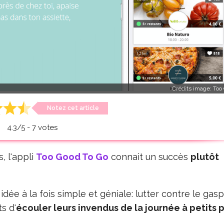
Crédits image:
Too
Notez cet article
4.3
/
5
-
7
votes
s, l'appli
Too Good To Go
connait un succès
plutôt
dée à la fois simple et géniale: lutter contre le gasp
s d'
écouler leurs invendus de la journée à petits p