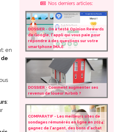
Nos derniers articles:
DOSSIER - On a testé Opinion Rewards
de Google, l'appli qui vous paie pour
répondre à des questions sur votre
smartphone [MAJ]
t: en
s de
sous
DOSSIER - Comment augmenter ses
revenus de loueur Airbnb ?
urs
:
r
COMPARATIF - Les meilleurs sites de
sondages rémunérés en ligne en 2024:
gagnez de l'argent, des bons d'achat
uis