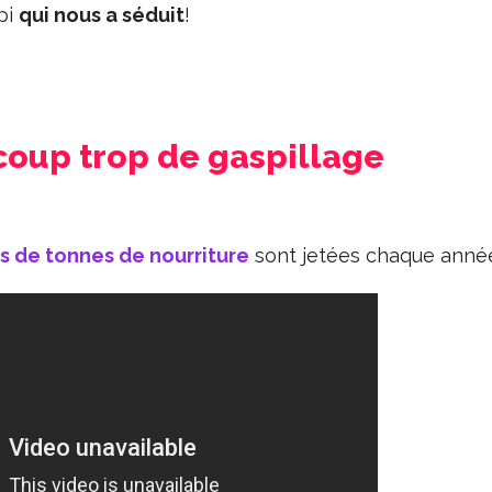
pi
qui nous a séduit
!
coup trop de gaspillage
ns de tonnes de nourriture
sont jetées chaque anné