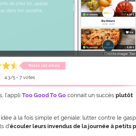
Crédits image:
Too
Notez cet article
4.3
/
5
-
7
votes
s, l'appli
Too Good To Go
connait un succès
plutôt
dée à la fois simple et géniale: lutter contre le gasp
s d'
écouler leurs invendus de la journée à petits p