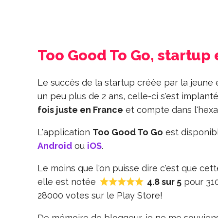
Too Good To Go, startup 
Le succès de la startup créée par la jeun
un peu plus de 2 ans, celle-ci s'est implan
fois juste en France
et compte dans l'he
L'application
Too Good To Go
est disponib
Android
ou
iOS
.
Le moins que l'on puisse dire c'est que cet
elle est notée
4.8 sur 5
pour 310
28000 votes sur le Play Store!
De mémoire de bloggeur, je ne me souviens