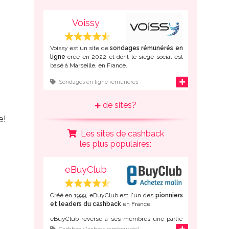
Chaque sondage rapporte des points que vous
Voissy
pouvez échanger contre des
bons d'achat ou
de l'argent
.
Voissy est un site de
sondages rémunérés en
ligne
créé en 2022 et dont le siège social est
basé à Marseille, en France.
L'inscription à ce panel d'opinion en ligne est
d'infos
Sondages en ligne rémunérés
possible
depuis la France
mais également
depuis de nombreux autres pays
de sites?
francophones
: Belgique, Suisse, Canada,
Algérie, Maroc, Tunisie, Côte d'Ivoire,
e!
Cameroun...
Les sites de cashback
Une fois inscrit gratuitement, répondez à des
les plus populaires:
sondages en ligne pour gagner des points que
vous pourrez convertir en
virement Paypal ou
en bons d'achat Amazon
.
eBuyClub
Créé en 1999, eBuyClub est l'un des
pionniers
et leaders du cashback
en France.
eBuyClub reverse à ses membres une partie
du montant de leurs achats lorsque ceux-ci