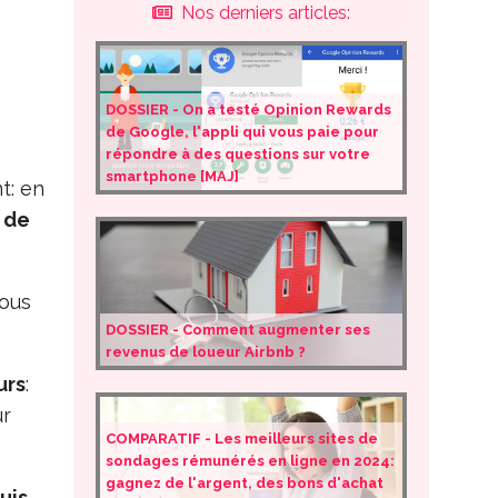
Nos derniers articles:
DOSSIER - On a testé Opinion Rewards
de Google, l'appli qui vous paie pour
répondre à des questions sur votre
smartphone [MAJ]
t: en
s de
sous
DOSSIER - Comment augmenter ses
revenus de loueur Airbnb ?
urs
:
r
COMPARATIF - Les meilleurs sites de
sondages rémunérés en ligne en 2024:
gagnez de l'argent, des bons d'achat
uis