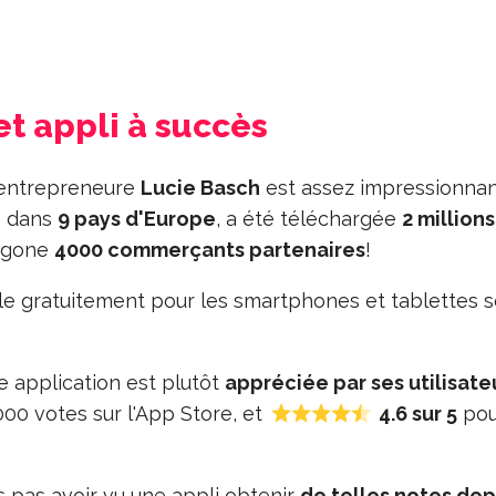
et appli à succès
e entrepreneure
Lucie Basch
est assez impressionnan
té dans
9 pays d'Europe
, a été téléchargée
2 million
xagone
4000 commerçants partenaires
!
le gratuitement pour les smartphones et tablettes 
te application est plutôt
appréciée par ses utilisate
00 votes sur l'App Store, et
4.6 sur 5
pou
 pas avoir vu une appli obtenir
de telles notes dep