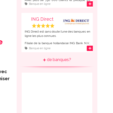
d'infos
Banque en ligne
milliards d’Euros d’actifs sur les comptes de ses
clients, Boursorama est le
numéro 2 de la
banque en ligne en France
, juste derrière
ING Direct.
ING Direct
ING Direct est sans doute l’une des banques en
ligne les plus connues.
e
Filiale de la banque hollandaise ING Bank N.V.,
ING Direct compte 22 millions de client à
d'infos
Banque en ligne
travers le monde, dont presque un million de
français, ce qui en fait le
numéro 1 de la
de banques?
banque en ligne en France
.
vec
iser