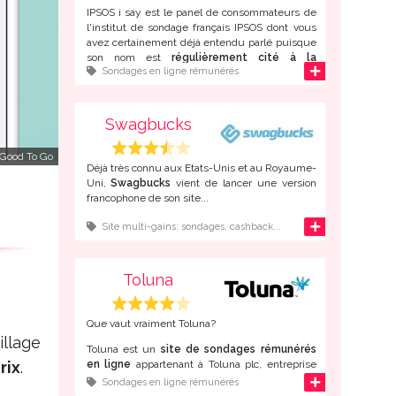
IPSOS i say est le panel de consommateurs de
l'institut de sondage français IPSOS dont vous
avez certainement déjà entendu parlé puisque
son nom est
régulièrement cité à la
d'infos
Sondages en ligne rémunérés
télévision et dans la presse
.
Créé il y a déjà 35 ans, Ipsos est maintenant
présent dans de
nombreux pays
à travers le
Swagbucks
monde. Bien entendu, la majorité du
recrutement des "panélistes" se fait maintenant
 Good To Go
sur internet.
Déjà très connu aux Etats-Unis et au Royaume-
Uni,
Swagbucks
vient de lancer une version
francophone de son site...
d'infos
Site multi-gains: sondages, cashback...
Toluna
Que vaut vraiment Toluna?
illage
Toluna est un
site de sondages rémunérés
rix
.
en ligne
appartenant à Toluna plc, entreprise
spécialisée dans les études de marché fondé à
d'infos
Sondages en ligne rémunérés
Paris en 2000.