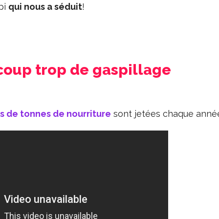
pi
qui nous a séduit
!
coup trop de gaspillage
ns de tonnes de nourriture
sont jetées chaque anné