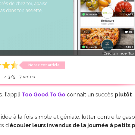
Crédits image:
Too
Notez cet article
4.3
/
5
-
7
votes
s, l'appli
Too Good To Go
connait un succès
plutôt
dée à la fois simple et géniale: lutter contre le gasp
s d'
écouler leurs invendus de la journée à petits p