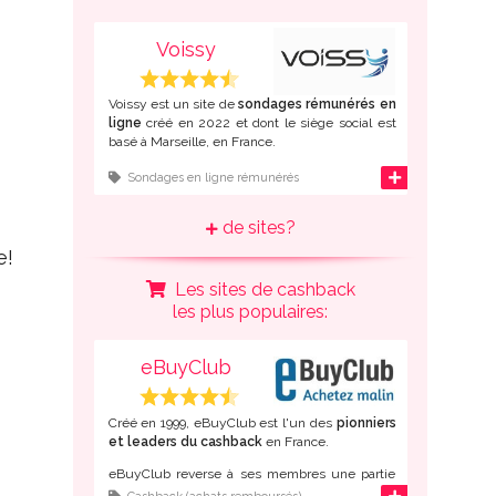
Chaque sondage rapporte des points que vous
Voissy
pouvez échanger contre des
bons d'achat ou
de l'argent
.
Voissy est un site de
sondages rémunérés en
ligne
créé en 2022 et dont le siège social est
basé à Marseille, en France.
L'inscription à ce panel d'opinion en ligne est
d'infos
Sondages en ligne rémunérés
possible
depuis la France
mais également
depuis de nombreux autres pays
de sites?
francophones
: Belgique, Suisse, Canada,
Algérie, Maroc, Tunisie, Côte d'Ivoire,
e!
Cameroun...
Les sites de cashback
Une fois inscrit gratuitement, répondez à des
les plus populaires:
sondages en ligne pour gagner des points que
vous pourrez convertir en
virement Paypal ou
en bons d'achat Amazon
.
eBuyClub
Créé en 1999, eBuyClub est l'un des
pionniers
et leaders du cashback
en France.
eBuyClub reverse à ses membres une partie
du montant de leurs achats lorsque ceux-ci