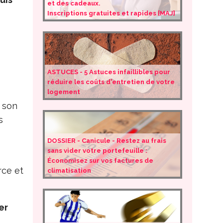
et des cadeaux.
Inscriptions gratuites et rapides [MAJ]
ASTUCES - 5 Astuces infaillibles pour
réduire les coûts d'entretien de votre
logement
r son
s
DOSSIER - Canicule - Restez au frais
sans vider votre portefeuille :
s
Économisez sur vos factures de
rce et
climatisation
er