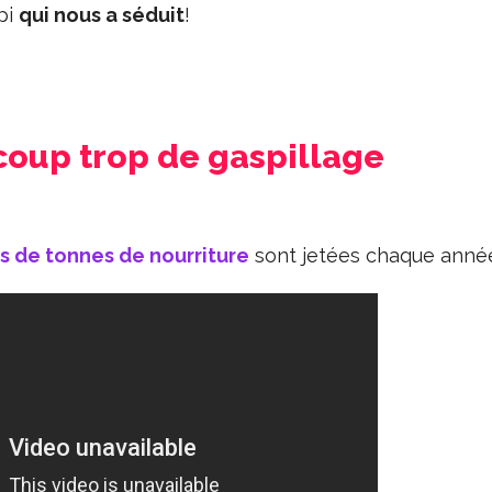
pi
qui nous a séduit
!
coup trop de gaspillage
ns de tonnes de nourriture
sont jetées chaque anné