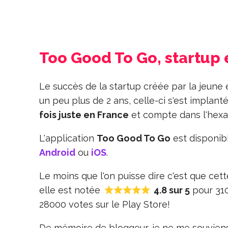
Too Good To Go, startup 
Le succès de la startup créée par la jeun
un peu plus de 2 ans, celle-ci s'est implan
fois juste en France
et compte dans l'he
L'application
Too Good To Go
est disponib
Android
ou
iOS
.
Le moins que l'on puisse dire c'est que cet
elle est notée
4.8 sur 5
pour 310
28000 votes sur le Play Store!
De mémoire de bloggeur, je ne me souviens