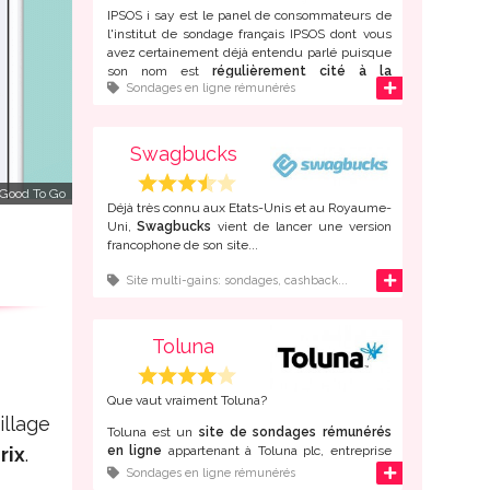
IPSOS i say est le panel de consommateurs de
l'institut de sondage français IPSOS dont vous
avez certainement déjà entendu parlé puisque
son nom est
régulièrement cité à la
d'infos
Sondages en ligne rémunérés
télévision et dans la presse
.
Créé il y a déjà 35 ans, Ipsos est maintenant
présent dans de
nombreux pays
à travers le
Swagbucks
monde. Bien entendu, la majorité du
recrutement des "panélistes" se fait maintenant
 Good To Go
sur internet.
Déjà très connu aux Etats-Unis et au Royaume-
Uni,
Swagbucks
vient de lancer une version
francophone de son site...
d'infos
Site multi-gains: sondages, cashback...
Toluna
Que vaut vraiment Toluna?
illage
Toluna est un
site de sondages rémunérés
rix
.
en ligne
appartenant à Toluna plc, entreprise
spécialisée dans les études de marché fondé à
d'infos
Sondages en ligne rémunérés
Paris en 2000.