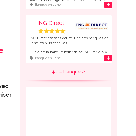
d'infos
Banque en ligne
milliards d’Euros d’actifs sur les comptes de ses
clients, Boursorama est le
numéro 2 de la
banque en ligne en France
, juste derrière
ING Direct.
ING Direct
ING Direct est sans doute l’une des banques en
ligne les plus connues.
e
Filiale de la banque hollandaise ING Bank N.V.,
ING Direct compte 22 millions de client à
d'infos
Banque en ligne
travers le monde, dont presque un million de
français, ce qui en fait le
numéro 1 de la
de banques?
banque en ligne en France
.
vec
iser