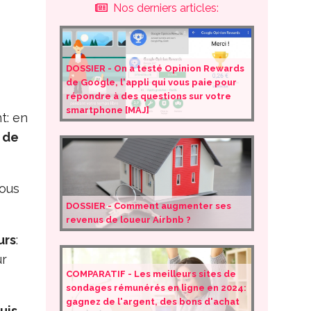
Nos derniers articles:
DOSSIER - On a testé Opinion Rewards
de Google, l'appli qui vous paie pour
répondre à des questions sur votre
smartphone [MAJ]
t: en
s de
sous
DOSSIER - Comment augmenter ses
revenus de loueur Airbnb ?
urs
:
r
COMPARATIF - Les meilleurs sites de
sondages rémunérés en ligne en 2024:
gagnez de l'argent, des bons d'achat
uis