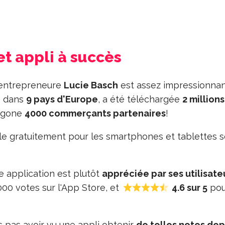
et appli à succès
e entrepreneure
Lucie Basch
est assez impressionnan
té dans
9 pays d'Europe
, a été téléchargée
2 million
xagone
4000 commerçants partenaires
!
le gratuitement pour les smartphones et tablettes 
te application est plutôt
appréciée par ses utilisate
00 votes sur l'App Store, et
4.6 sur 5
pou
 pas avoir vu une appli obtenir
de telles notes dep