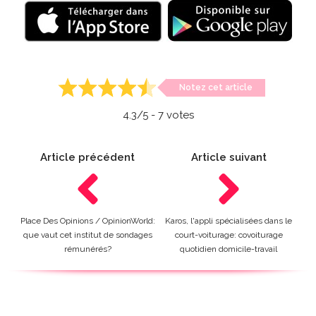
Notez cet article
4.3
/5 -
7
votes
Article précédent
Article suivant
Place Des Opinions / OpinionWorld:
Karos, l'appli spécialisées dans le
que vaut cet institut de sondages
court-voiturage: covoiturage
rémunérés?
quotidien domicile-travail