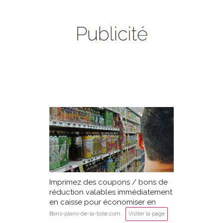
Imprimez des coupons / bons de
réduction valables immédiatement
en caisse pour économiser en
supermarché
Bons-plans-de-la-toile.com
Visiter la page