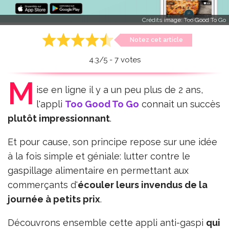
Crédits image:
Too Good To Go
Notez cet article
4.3
/
5
-
7
votes
M
ise en ligne il y a un peu plus de 2 ans,
l'appli
Too Good To Go
connait un succès
plutôt impressionnant
.
Et pour cause, son principe repose sur une idée
à la fois simple et géniale: lutter contre le
gaspillage alimentaire en permettant aux
commerçants d'
écouler leurs invendus de la
journée à petits prix
.
Découvrons ensemble cette appli anti-gaspi
qui