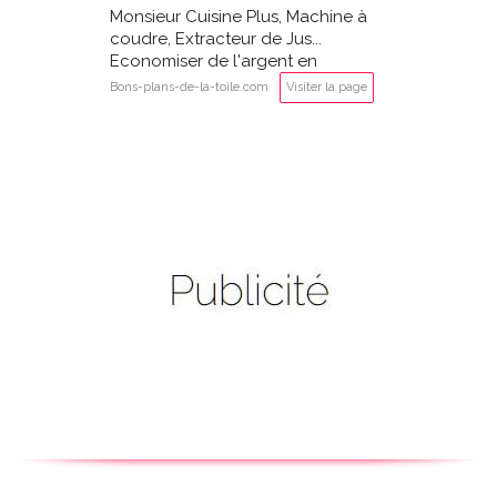
Monsieur Cuisine Plus, Machine à
coudre, Extracteur de Jus...
Economiser de l'argent en
achetant des produits LIDL
Bons-plans-de-la-toile.com
Visiter la page
Silvercrest?