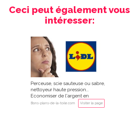
Ceci peut également vous
intéresser:
Perceuse, scie sauteuse ou sabre,
nettoyeur haute pression...
Economiser de l'argent en
achetant des outils LIDL Parkside?
Bons-plans-de-la-toile.com
Visiter la page