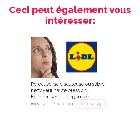
Ceci peut également vous
intéresser:
Perceuse, scie sauteuse ou sabre,
nettoyeur haute pression...
Economiser de l'argent en
achetant des outils LIDL Parkside?
Bons-plans-de-la-toile.com
Visiter la page