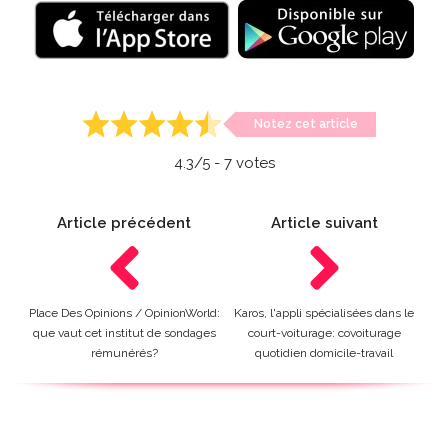
Notez cet article
4.3
/5 -
7
votes
Article précédent
Article suivant
Place Des Opinions / OpinionWorld:
Karos, l'appli spécialisées dans le
que vaut cet institut de sondages
court-voiturage: covoiturage
rémunérés?
quotidien domicile-travail