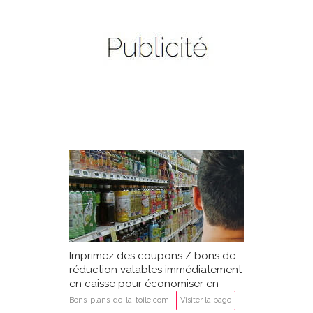
Imprimez des coupons / bons de
réduction valables immédiatement
en caisse pour économiser en
supermarché
Bons-plans-de-la-toile.com
Visiter la page