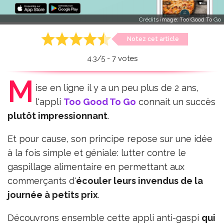
Crédits image:
Too Good To Go
Notez cet article
4.3
/
5
-
7
votes
M
ise en ligne il y a un peu plus de 2 ans,
l'appli
Too Good To Go
connait un succès
plutôt impressionnant
.
Et pour cause, son principe repose sur une idée
à la fois simple et géniale: lutter contre le
gaspillage alimentaire en permettant aux
commerçants d'
écouler leurs invendus de la
journée à petits prix
.
Découvrons ensemble cette appli anti-gaspi
qui