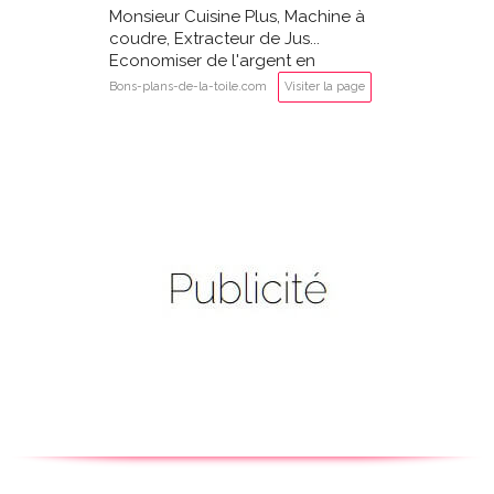
Monsieur Cuisine Plus, Machine à
coudre, Extracteur de Jus...
Economiser de l'argent en
achetant des produits LIDL
Bons-plans-de-la-toile.com
Visiter la page
Silvercrest?