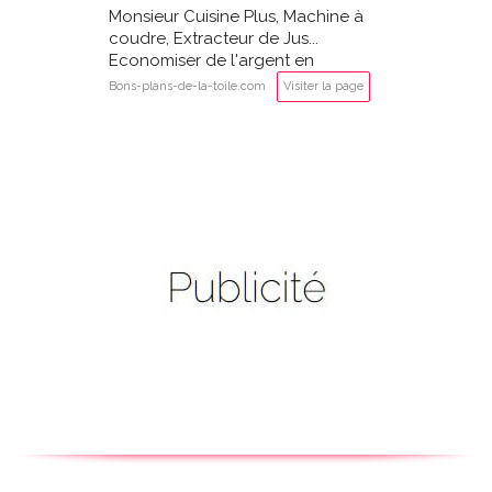
Monsieur Cuisine Plus, Machine à
coudre, Extracteur de Jus...
Economiser de l'argent en
achetant des produits LIDL
Bons-plans-de-la-toile.com
Visiter la page
Silvercrest?