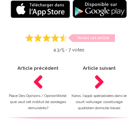
Notez cet article
4.3
/5 -
7
votes
Article précédent
Article suivant
Place Des Opinions / OpinionWorld:
Karos, l'appli spécialisées dans le
que vaut cet institut de sondages
court-voiturage: covoiturage
rémunérés?
quotidien domicile-travail