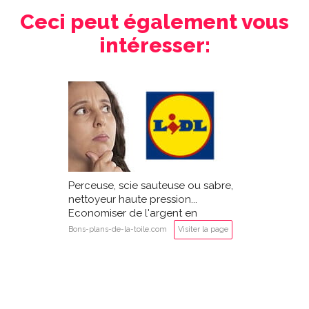
Ceci peut également vous
intéresser:
Perceuse, scie sauteuse ou sabre,
nettoyeur haute pression...
Economiser de l'argent en
achetant des outils LIDL Parkside?
Bons-plans-de-la-toile.com
Visiter la page