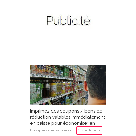
Imprimez des coupons / bons de
réduction valables immédiatement
en caisse pour économiser en
supermarché
Bons-plans-de-la-toile.com
Visiter la page