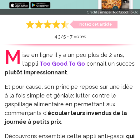
Crédits image:
Too Good To Go
Notez cet article
4.3
/
5
-
7
votes
M
ise en ligne il y a un peu plus de 2 ans,
l'appli
Too Good To Go
connait un succès
plutôt impressionnant
.
Et pour cause, son principe repose sur une idée
à la fois simple et géniale: lutter contre le
gaspillage alimentaire en permettant aux
commerçants d'
écouler leurs invendus de la
journée à petits prix
.
Découvrons ensemble cette appli anti-gaspi
qui